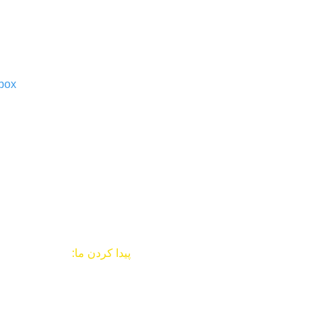
 box
پیدا کردن ما:
cksville, New York 11801
USA
وب سایت:
ahasglobal.org