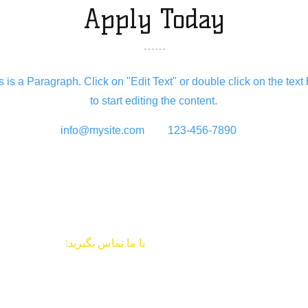
Apply Today
s is a Paragraph. Click on "Edit Text" or double click on the text
to start editing the content.
info@mysite.com
123-456-7890
​​
با ما تماس بگیرید:
تلفن +
1-212-340-8000
80 East Barclay Street Hi
ایمیل: I
nfo@sahasglobal.org
www.s